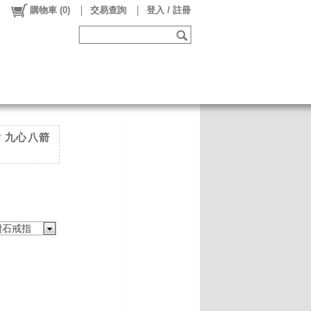
購物車
(
0
)
交易查詢
登入 / 註冊
戒指 九心八箭
鑽石戒指