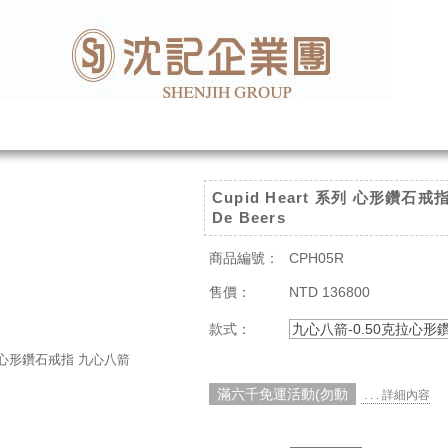
Cupid Heart 系列 心形鑽石
De Beers
商品編號：
CPH05R
售價：
NTD 136800
款式：
九心八箭-0.50克拉心形
滿六千免運活動(勿動
. . . 詳細內容